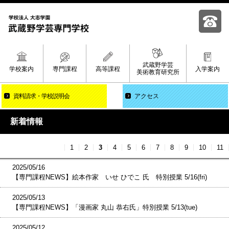
武蔵野学芸
学校案内
専門課程
高等課程
入学案内
美術教育研究所
資料請求
学校説明会
アクセス
新着情報
1
2
3
4
5
6
7
8
9
10
11
2025/05/16
【専門課程NEWS】絵本作家 いせ ひでこ 氏 特別授業 5/16(fri)
2025/05/13
【専門課程NEWS】「漫画家 丸山 恭右氏」特別授業 5/13(tue)
2025/05/12