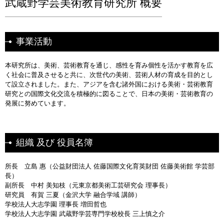
武蔵野学芸美術教育研究所 概要
事業活動
本研究所は、美術、芸術教育を通じ、感性を育み個性を活かす教育を広
く社会に普及させると共に、次世代の美術、芸術人材の育成を目的とし
て設立されました。また、アジアを含む諸外国における美術・芸術教育
研究との国際文化交流を積極的に図ることで、日本の美術・芸術教育の
発展に努めています。
組織 及び 役員名簿
所長 立島 惠（公益財団法人 佐藤国際文化育英財団 佐藤美術館 学芸部
長）
副所長 中村 美知枝（元東京都美術工芸研究会 理事長）
研究員 有賀 三夏（金沢大学 融合学域 講師）
学校法人大志学園 理事長 増田哲也
学校法人大志学園 武蔵野学芸専門学校校長 三上慎之介