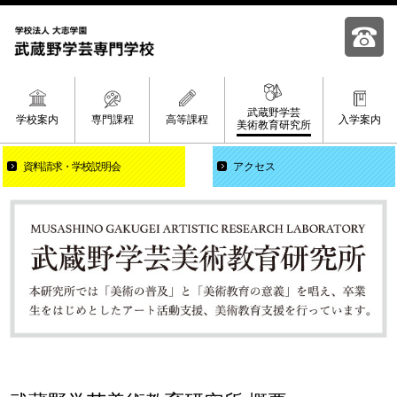
武蔵野学芸
学校案内
専門課程
高等課程
入学案内
美術教育研究所
資料請求
学校説明会
アクセス