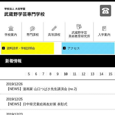
武蔵野学芸
学校案内
専門課程
高等課程
入学案内
美術教育研究所
資料請求
学校説明会
アクセス
新着情報
5
6
7
8
9
10
11
12
13
14
15
2019/12/26
【NEWS】漫画家 山口つばさ先生講演会 (no.2)
2019/12/25
【NEWS】日中韓児童絵画友好展 表彰式
2019/12/23