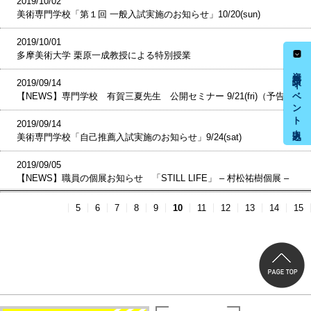
2019/10/02
美術専門学校「第１回 一般入試実施のお知らせ」10/20(sun)
2019/10/01
多摩美術大学 栗原一成教授による特別授業
資料請求・イベント申込み
2019/09/14
【NEWS】専門学校 有賀三夏先生 公開セミナー 9/21(fri)（予告）
2019/09/14
美術専門学校「自己推薦入試実施のお知らせ」9/24(sat)
2019/09/05
【NEWS】職員の個展お知らせ 「STILL LIFE」 – 村松祐樹個展 –
5
6
7
8
9
10
11
12
13
14
15