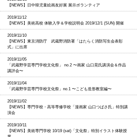
【NEWS】日中韓児童絵画友好展 展示ボランティア
2019/11/12
【NEWS】美術高校 体験入学＆学校説明会 2019/12/1 (SUN) 開催
2019/11/10
【NEWS】東京消防庁 武蔵野消防署「はたらく消防写生会表彰
式」に出席
2019/11/05
「武蔵野学芸専門学校文化祭」 no.2 〜画家 山口晃氏講演会＆作品
講評会〜
2019/11/04
「武蔵野学芸専門学校文化祭」no.1 〜こども造形教室編〜
2019/11/02
【NEWS】専門学校・高等専修学校「漫画家 山口つばさ氏」特別講
演会
2019/10/11
【NEWS】美術専門学校 10/19 (sat)「文化祭」特別イラスト体験授
業