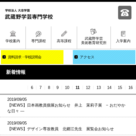
武蔵野学芸
学校案内
専門課程
高等課程
入学案内
美術教育研究所
資料請求
学校説明会
アクセス
新着情報
6
7
8
9
10
11
12
13
14
15
16
2019/09/05
【NEWS】日本画教員個展お知らせ 井上 茉莉子展 − おだやか
な日々 —
2019/09/05
【NEWS】デザイン専攻教員 北郷江先生 展覧会お知らせ