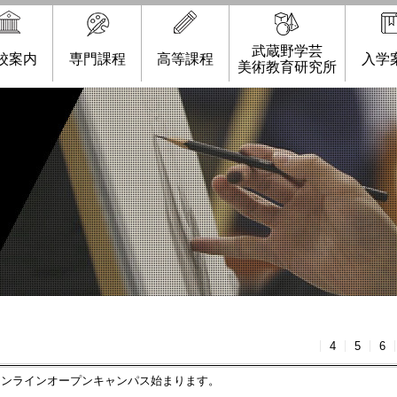
武蔵野学芸
校案内
専門課程
高等課程
入学
美術教育研究所
4
5
6
sat)オンラインオープンキャンパス始まります。