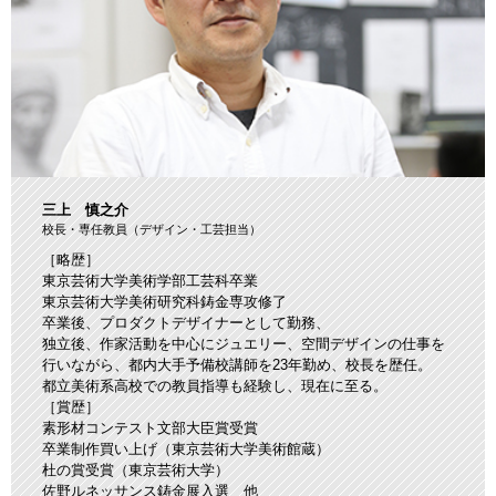
三上 慎之介
校長・専任教員（デザイン・工芸担当）
［略歴］
東京芸術大学美術学部工芸科卒業
東京芸術大学美術研究科鋳金専攻修了
卒業後、プロダクトデザイナーとして勤務、
独立後、作家活動を中心にジュエリー、空間デザインの仕事を
行いながら、都内大手予備校講師を23年勤め、校長を歴任。
都立美術系高校での教員指導も経験し、現在に至る。
［賞歴］
素形材コンテスト文部大臣賞受賞
卒業制作買い上げ（東京芸術大学美術館蔵）
杜の賞受賞（東京芸術大学）
佐野ルネッサンス鋳金展入選 他