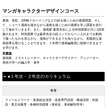
マンガキャラクターデザインコース
素描、色彩、100枚ドローイングなどの絵を描くための基礎課題、そし
て、ショート漫画を描きながら漫画を描くための基礎を学ぶ課題を並行
して進めていきます。また、漫画家 森茶先生による特別授業が月に1回実
施されます。特別授業では森茶先生の絵コンテからペン入れまでを動画
で撮ったものを見ながら、漫画ができるまでを知りながら、実践的な漫
画指導を受けることができます。１年間で漫画編集部に投稿できるまで
を学びます。
卒業後
漫画家、イラストレーター、キャラクターデザイナー、アニメーター、
美術大学への編入学・進学
●１年次・２年次のカリキュラム
教養
フィールドワーク・造形総合演習・造形専門演習・構成演習・外国
語・異文化教育・各種特別授業（美術史、美術解剖学等）