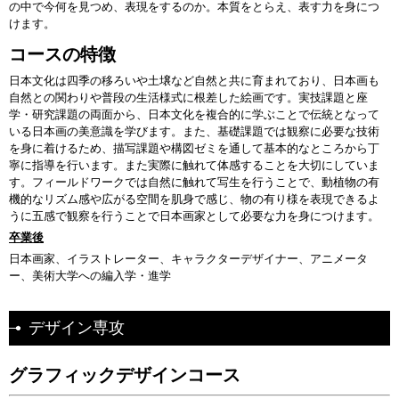
の中で今何を見つめ、表現をするのか。本質をとらえ、表す力を身につ
けます。
コースの特徴
日本文化は四季の移ろいや土壌など自然と共に育まれており、日本画も
自然との関わりや普段の生活様式に根差した絵画です。実技課題と座
学・研究課題の両面から、日本文化を複合的に学ぶことで伝統となって
いる日本画の美意識を学びます。また、基礎課題では観察に必要な技術
を身に着けるため、描写課題や構図ゼミを通して基本的なところから丁
寧に指導を行います。また実際に触れて体感することを大切にしていま
す。フィールドワークでは自然に触れて写生を行うことで、動植物の有
機的なリズム感や広がる空間を肌身で感じ、物の有り様を表現できるよ
うに五感で観察を行うことで日本画家として必要な力を身につけます。
卒業後
日本画家、イラストレーター、キャラクターデザイナー、アニメータ
ー、美術大学への編入学・進学
デザイン専攻
グラフィックデザインコース