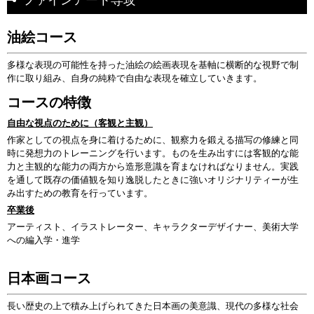
ファインアート専攻
油絵コース
多様な表現の可能性を持った油絵の絵画表現を基軸に横断的な視野で制
作に取り組み、自身の純粋で自由な表現を確立していきます。
コースの特徴
自由な視点のために（客観と主観）
作家としての視点を身に着けるために、観察力を鍛える描写の修練と同
時に発想力のトレーニングを行います。ものを生み出すには客観的な能
力と主観的な能力の両方から造形意識を育まなければなりません。実践
を通して既存の価値観を知り逸脱したときに強いオリジナリティーが生
み出すための教育を行っています。
卒業後
アーティスト、イラストレーター、キャラクターデザイナー、美術大学
への編入学・進学
日本画コース
長い歴史の上で積み上げられてきた日本画の美意識、現代の多様な社会