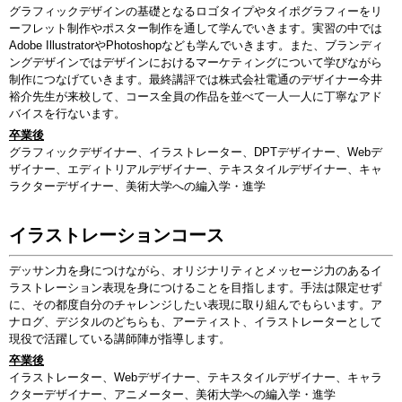
グラフィックデザインの基礎となるロゴタイプやタイポグラフィーをリ
ーフレット制作やポスター制作を通して学んでいきます。実習の中では
Adobe IllustratorやPhotoshopなども学んでいきます。また、ブランディ
ングデザインではデザインにおけるマーケティングについて学びながら
制作につなげていきます。最終講評では株式会社電通のデザイナー今井
裕介先生が来校して、コース全員の作品を並べて一人一人に丁寧なアド
バイスを行ないます。
卒業後
グラフィックデザイナー、イラストレーター、DPTデザイナー、Webデ
ザイナー、エディトリアルデザイナー、テキスタイルデザイナー、キャ
ラクターデザイナー、美術大学への編入学・進学
イラストレーションコース
デッサン力を身につけながら、オリジナリティとメッセージ力のあるイ
ラストレーション表現を身につけることを目指します。手法は限定せず
に、その都度自分のチャレンジしたい表現に取り組んでもらいます。ア
ナログ、デジタルのどちらも、アーティスト、イラストレーターとして
現役で活躍している講師陣が指導します。
卒業後
イラストレーター、Webデザイナー、テキスタイルデザイナー、キャラ
クターデザイナー、アニメーター、美術大学への編入学・進学