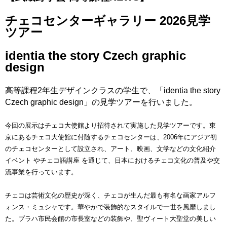
チェコセンターギャラリー 2026見学
ツアー
identia the story Czech graphic
design
高等課程2年生デザインクラスの学生で、「
identia the story
Czech graphic design
」の見学ツアーを行いました。
今回の展示はチェコ大使館より招待されて実施した見学ツアーです。東
京にあるチェコ大使館に付随するチェコセンターは
、
2006年にアジア初
のチェコセンターとして設立され、アート、映画、文学などの文化紹介
イベント やチェコ語講座 を通じて、日本におけるチェコ文化の普及や交
流事業を行っています。
チェコは芸術文化の歴史が深く、
チェコが生んだ最も有名な画家アルフ
ォンス・ミュシャです。華やかで装飾的なスタイルで一世を風靡しまし
た
。プラハ市民会館の市長室などの装飾や、聖ヴィート大聖堂の美しい