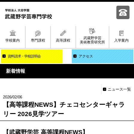
武蔵野学芸
学校案内
専門課程
高等課程
入学案内
美術教育研究所
資料請求
学校説明会
アクセス
新着情報
ニュース一覧
2026/02/06
【高等課程NEWS】チェコセンターギャラ
リー 2026見学ツアー
【武蔵野学芸 高等課程NEWS】