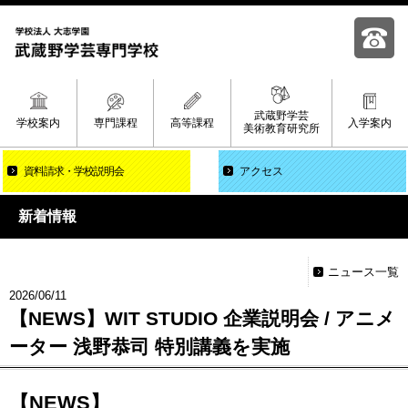
武蔵野学芸
学校案内
専門課程
高等課程
入学案内
美術教育研究所
資料請求
学校説明会
アクセス
新着情報
ニュース一覧
2026/06/11
【NEWS】WIT STUDIO 企業説明会 / アニメ
ーター 浅野恭司 特別講義を実施
【
NEWS
】