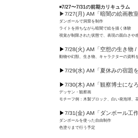
◾️
7/27
〜
7/31の前期カリキュラム
▶︎7/27(
月
) AM
「暗闇の絵画教
ダンボールで洞窟を制作
ライトを持ちながら暗闇で絵を描く体験
視覚が制限された状態で、表現の面白さや
▶︎
7/28(
火
) AM
「空想の生き物
/
動物や幻獣、生き物、キャラクターの資料
▶︎
7/29(
水
) AM
「夏休みの宿題
▶︎
7/30(
木
) AM
「観察博士にな
デッサン・観察画
モチーフ例：木製ブロック、白い発泡球、
▶︎
7/31(
金
) AM
「ダンボール工
ダンボールを使った自由制作
色塗りまで行う予定