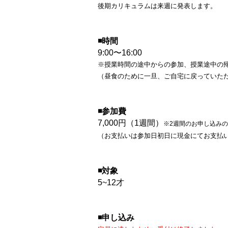
後期カリキュラムは来週に発表します。
◾️
時間
9:00〜16:00
※授業時間の途中からの参加、授業途中の
（昼食のために一旦、ご自宅に戻っていた
◾️
参加費
7,000円（1週間）
※2週間のお申し込みの場
（お支払いは参加日初日に現金にてお支払
◾️
対象
5~12才
◾️
申し込み