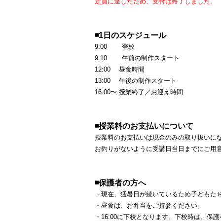
定員に達したため、受付は終了しました。
◾️
1日のスケジュール
9:00 登校
9:10 午前の制作スタート
12:00 昼食時間
13:00 午後の制作スタート
16:00〜 授業終了／お迎え時間
◾️
授業料のお支払いについて
授業料のお支払いは現金のみの取り扱いに
お釣りがないように受講日当日までにご用
◾️
保護者の方へ
・現在、猛暑日が続いているため子どもた
・昼食は、お弁当をご持参ください。
・16:00に下校となります。下校時は、