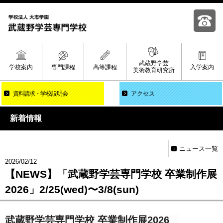
武蔵野学芸
学校案内
専門課程
高等課程
入学案内
美術教育研究所
資料請求
学校説明会
アクセス
新着情報
ニュース一覧
2026/02/12
【NEWS】「武蔵野学芸専門学校 卒業制作展
2026」2/25(wed)〜3/8(sun)
武蔵野学芸専門学校 卒業制作展2026