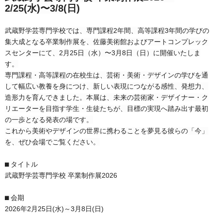
2/25(水)〜3/8(日)
武蔵野学芸専門学校では、専門課程2年間、高等課程3年間の学びの
集大成となる卒業制作展を、佐藤美術館およびアートコンプレック
スセンターにて、2月25日（水）〜3月8日（日）に開催いたしま
す。
専門課程・高等課程の在校生は、芸術・美術・デザインの学びを通
して幅広い教養を身につけ、新しい表現につながる感性、発想力、
造形力を育んできました。本展は、未来の芸術家・デザイナー・ク
リエーターを目指す学生・生徒たちが、目標の実現へ踏み出す最初
の一歩となる発表の場です。
これから美術やデザインの世界に携わることを夢見る彼らの「今」
を、ぜひ会場でご覧ください。
⬛︎ タイトル
武蔵野学芸専門学校 卒業制作展2026
⬛︎ 会期
2026年2月25日(水)～3月8日(日)