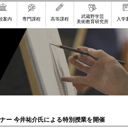
武蔵野学芸
校案内
専門課程
高等課程
入学
美術教育研究所
イナー 今井祐介氏による特別授業を開催