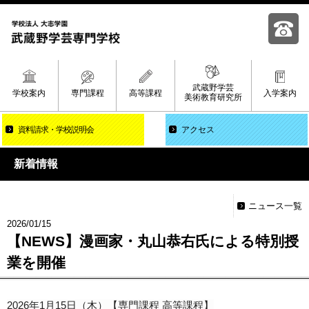
武蔵野学芸
学校案内
専門課程
高等課程
入学案内
美術教育研究所
資料請求
学校説明会
アクセス
新着情報
ニュース一覧
2026/01/15
【NEWS】漫画家・丸山恭右氏による特別授
業を開催
2026年1月15日（木）【専門課程 高等課程】