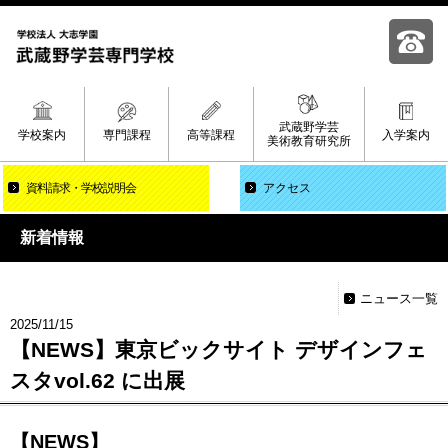
武蔵野学芸
学校案内
専門課程
高等課程
入学案内
美術教育研究所
資料請求
学校説明会
アクセス
新着情報
ニュース一覧
2025/11/15
【NEWS】東京ビックサイト デザインフェ
スタvol.62 に出展
【NEWS】