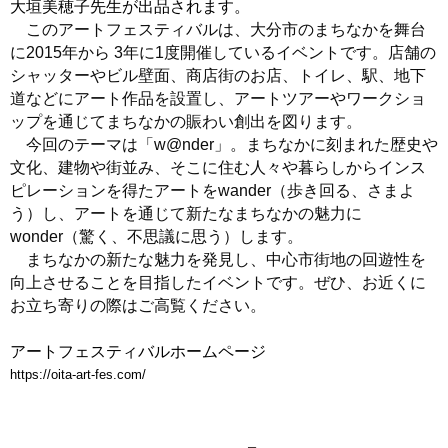
大垣美穂子先生が出品されます。
このアートフェスティバルは、大分市のまちなかを舞台
に2015年から 3年に1度開催しているイベントです。店舗の
シャッターやビル壁面、商店街のお店、トイレ、駅、地下
道などにアート作品を設置し、アートツアーやワークショ
ップを通じてまちなかの賑わい創出を図ります。
今回のテーマは「w@nder」。まちなかに刻まれた歴史や
文化、建物や街並み、そこに住む人々や暮らしからインス
ピレーションを得たアートをwander（歩き回る、さまよ
う）し、アートを通じて新たなまちなかの魅力に
wonder（驚く、不思議に思う）します。
まちなかの新たな魅力を発見し、中心市街地の回遊性を
向上させることを目指したイベントです。ぜひ、お近くに
お立ち寄りの際はご高覧ください。
アートフェスティバルホームページ
https://oita-art-fes.com/