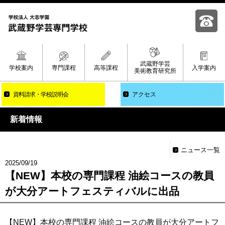
武蔵野学芸
学校案内
専門課程
高等課程
入学案内
美術教育研究所
資料請求
学校説明会
アクセス
新着情報
ニュース一覧
2025/09/19
【NEW】本校の専門課程 油絵コースの教員
が大分アートフェスティバルに出品
【NEW】本校の専門課程 油絵コースの教員が大分アートフ