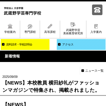
武蔵野学芸
学校案内
専門課程
高等課程
入学案内
美術教育研究所
資料請求
学校説明会
アクセス
新着情報
ニュース一覧
2025/09/09
【NEWS】本校教員 横田紗礼がファッショ
ンマガジンで特集され、掲載されました。
【NEWS】