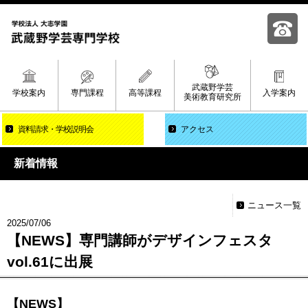
武蔵野学芸
学校案内
専門課程
高等課程
入学案内
美術教育研究所
資料請求
学校説明会
アクセス
新着情報
ニュース一覧
2025/07/06
【NEWS】専門講師がデザインフェスタ
vol.61に出展
【NEWS】